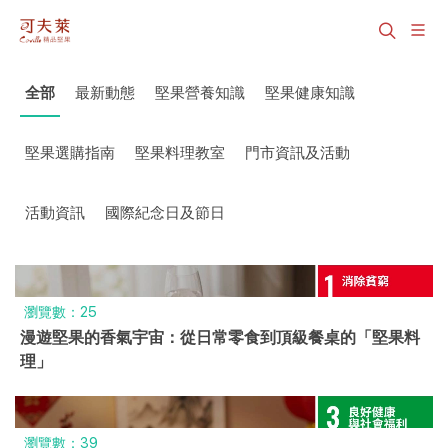
全部
最新動態
堅果營養知識
堅果健康知識
堅果選購指南
堅果料理教室
門市資訊及活動
活動資訊
國際紀念日及節日
瀏覽數：25
漫遊堅果的香氣宇宙：從日常零食到頂級餐桌的「堅果料
理」
瀏覽數：39