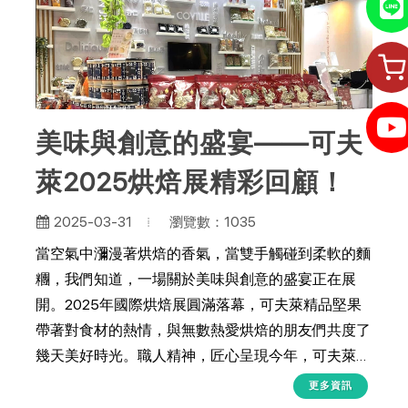
紹、金錢收付到頒發結業證書，每一關都讓孩子真實
參與，並完成任務挑戰。✅ 全人學習 × 五感體驗孩子
不只是聽或看，而是透過「做、說、吃、摸、想」五
感同步學習，提升記憶與理解力。實作學習比單向教
學多出 68% 的學習效益！✅ 分齡設計 × 因材施教4–
美味與創意的盛宴——可夫
6歲｜偏重感官刺激與手作趣味，建立初步認知7–10
歲｜強調任務完成與角色扮演，練習社交與語言邏輯
萊2025烘焙展精彩回顧！
教育意涵深遠，不只是「玩一玩」🌱 健康素養從原
型食物出發，孩子學會如何挑選營養食材，培養健康
瀏覽數：1035
2025-03-31
飲食觀念。搭配可夫萊堅果講解，深入了解食材來源
當空氣中瀰漫著烘焙的香氣，當雙手觸碰到柔軟的麵
與身體益處。🗣️ 溝通與表達孩子將模擬介紹商品給
糰，我們知道，一場關於美味與創意的盛宴正在展
爸媽或其他顧客，練習如何用自己的話清楚說明、傾
開。2025年國際烘焙展圓滿落幕，可夫萊精品堅果
聽回饋、並提出解決方案，這正是溝通力與說服力的
帶著對食材的熱情，與無數熱愛烘焙的朋友們共度了
實戰訓練。💰 金錢觀念從收錢、找錢到記住商品價
幾天美好時光。職人精神，匠心呈現今年，可夫萊特
格，讓孩子理解「金錢是如何流動的」與交易的誠信
別準備了現場手作體驗區，讓參觀者能夠親自感受穀
更多資訊
原則，這些都是未來生活中必備的理財素養。🎓 自
物與堅果的美味。在我們的攤位上，人員們現場製作