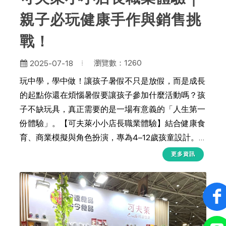
親子必玩健康手作與銷售挑
戰！
瀏覽數：1260
2025-07-18
玩中學，學中做！讓孩子暑假不只是放假，而是成長
的起點你還在煩惱暑假要讓孩子參加什麼活動嗎？孩
子不缺玩具，真正需要的是一場有意義的「人生第一
份體驗」。【可夫萊小小店長職業體驗】結合健康食
育、商業模擬與角色扮演，專為4–12歲孩童設計。
活動內容以五感探索為基礎，讓孩子從實際操作中，
更多資訊
學習溝通、自信、責任與金錢觀，體驗成為一位「店
長」的成就感與挑戰感！這不只是一場兒童夏令營，
更是一堂結合教育部素養導向理念的實境教學。🎯
活動特色一次看✅ 真實模擬 × 完整流程從迎賓報到、
感官試吃、堅果導覽、手作飲品、點心DIY、商品介