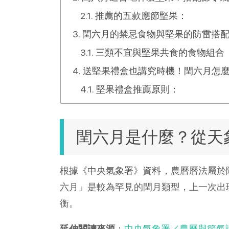
推薦的五款應節堅果：
閏六月的禁忌食物與堅果的防雷搭
三類不宜與堅果共食的食物組合
送堅果禮盒也講究時機！閏六月怎
堅果禮盒推薦原則：
閏六月是什麼？從天
根據《中央氣象署》資料，農曆曆法屬於陰
六月」是較為罕見的閏月類型，上一次出現
衡。
延伸閱讀來源
：
中央氣象署／農曆與節氣