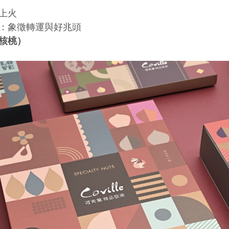
上火
：象徵轉運與好兆頭
核桃）