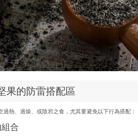
堅果的防雷搭配區
吃過熱、過燥、或陰邪之食，尤其要避免以下行為搭配：
物組合