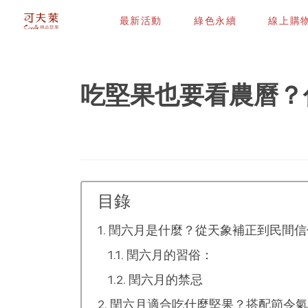
最新活動
綠色永續
線上購
吃堅果也要看農曆？
目錄
閏六月是什麼？從天象補正到民間信
閏六月的習俗：
閏六月的禁忌
閏六月適合吃什麼堅果？搭配節令氣