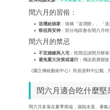
閏六月的習俗：
送禮給娘家
：俗稱「送潤餅」、「送
祭祖與安神
：部分地區會在閏六月特
閏六月的禁忌
不宜婚嫁與入宅
：民間忌諱閏月辦喜
避免重大決策或遠行
：傳說易遇變故
《國立傳統藝術中心》民俗資料中記載，
閏六月適合吃什麼堅
閏六月多落在夏季尾端，濕熱未退、暑氣