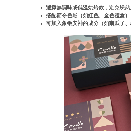
選擇無調味或低溫烘焙款
，避免燥熱
搭配節令色彩（如紅色、金色禮盒）
可加入象徵安神的成分（如南瓜子、