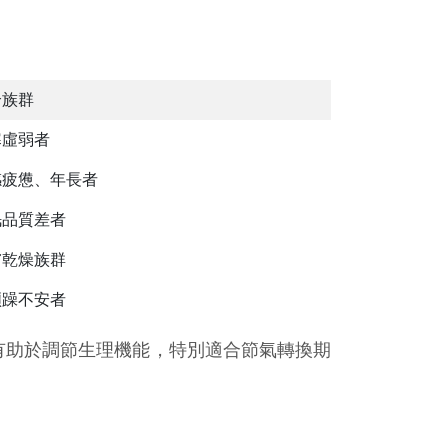
合族群
寒虛弱者
感疲憊、年長者
眠品質差者
膚乾燥族群
煩躁不安者
，有助於調節生理機能，特別適合節氣轉換期