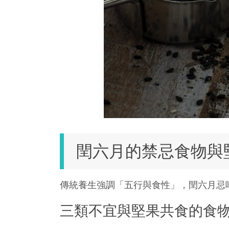
閏六月的禁忌食物與
傳統養生強調「五行與食性」，閏六月忌
三類不宜與堅果共食的食