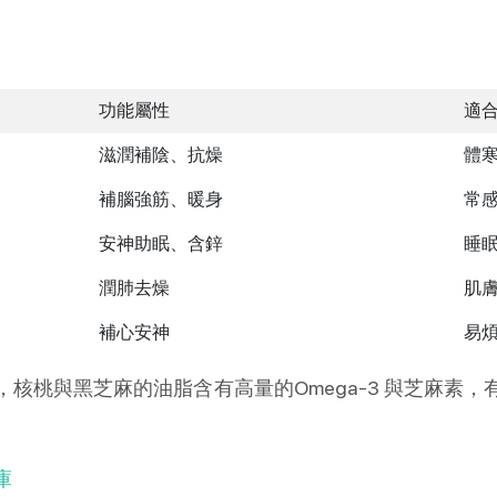
功能屬性
適
滋潤補陰、抗燥
體
補腦強筋、暖身
常
安神助眠、含鋅
睡
潤肺去燥
肌
補心安神
易
核桃與黑芝麻的油脂含有高量的Omega-3 與芝麻素
庫