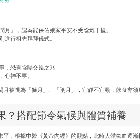
潤月」，認為能保佑娘家平安不受陰氣干擾。
別進行祖先拜拜儀式。
事，恐有陰陽交錯之兆。
，心神不寧。
閏月被視為「餘月」、「陰月」，宜靜不宜動，飲食亦須
果？搭配節令氣候與體質補養
未平，根據中醫《黃帝內經》的觀點，此時人體氣血逐漸