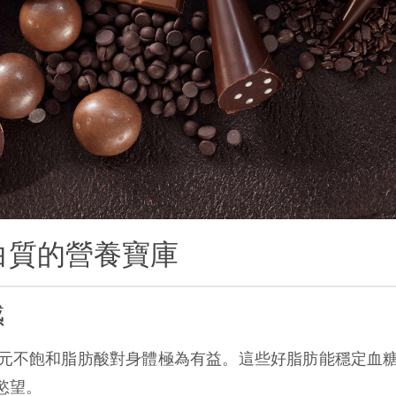
白質的營養寶庫
感
元不飽和脂肪酸對身體極為有益。這些好脂肪能穩定血
慾望。