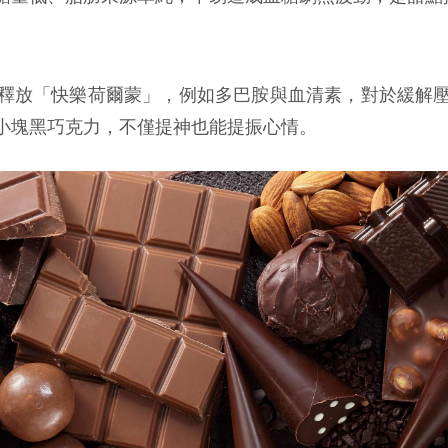
釋放「快樂荷爾蒙」，例如多巴胺與血清素，對於緩解
小塊黑巧克力，不僅提神也能提振心情。