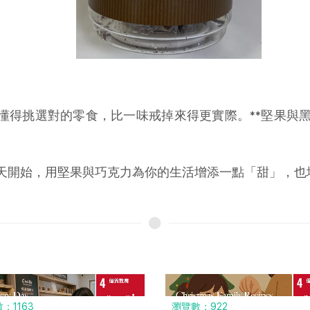
*懂得挑選對的零食，比一味戒掉來得更實際。**堅果與
天開始，用堅果與巧克力為你的生活增添一點「甜」，也
：1163
瀏覽數：922