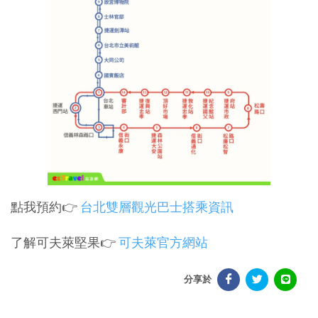
點我預約👉
台北雙層觀光巴士搭乘資訊
了解可夫萊堅果👉
可夫萊官方網站
分享於