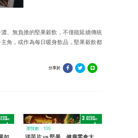
香濃、無負擔的堅果穀飲，不僅能延續傳統
餐主角，或作為每日暖身飲品，堅果穀飲都
分享於
瀏覽數：105
果如
洋芋片 vs 堅果，健康零食大