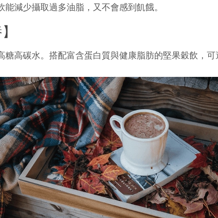
飲能減少攝取過多油脂，又不會感到飢餓。
養】
高糖高碳水。搭配富含蛋白質與健康脂肪的堅果穀飲，可