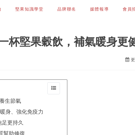
物
堅果知識學堂
品牌聯名
媒體報導
會員招募
一杯堅果穀飲，補氣暖身更
更
養生節氣
暖身、強化免疫力
飽足更持久
物質幫助修復