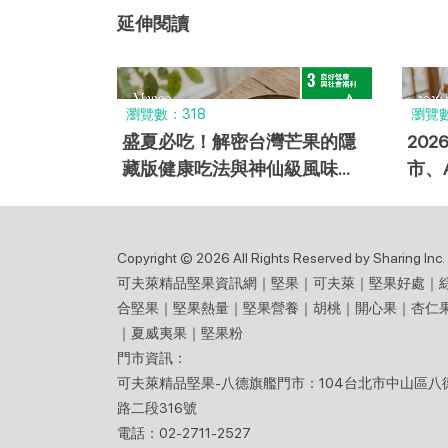
延伸閱讀
瀏覽數：318
瀏覽數
盛夏必吃！解密台灣芒果的隱
20
藏版健康吃法與神仙級風味搭
市、
配
Copyright © 2026 All Rights Reserved by Sharing Inc.
可夫萊精品堅果資訊網｜堅果｜可夫萊｜堅果好處｜
合堅果｜堅果熱量｜堅果營養｜胡桃｜開心果｜杏仁
｜夏威夷果｜堅果粉
門市資訊：
可夫萊精品堅果-八德旗艦門市：104台北市中山區八
路二段316號
電話：02-2711-2527