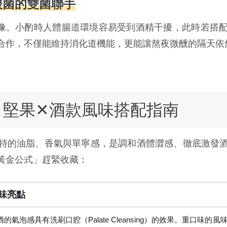
酸菌的雙菌聯手
乎想像。小酌時人體腸道環境容易受到酒精干擾，此時若
合作，不僅能維持消化道機能，更能讓熬夜微醺的隔天依
案：堅果✕酒款風味搭配指南
特的油脂、香氣與單寧感，是調和酒體澀感、徹底激發
黃金公式」趕緊收藏：
味亮點
酒的氣泡感具有洗刷口腔（Palate Cleansing）的效果。重口