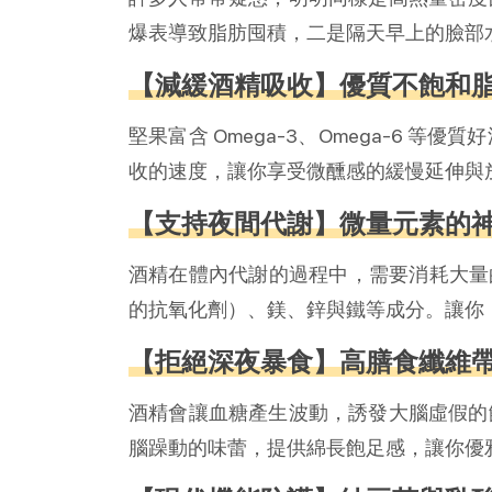
爆表導致脂肪囤積，二是隔天早上的臉部
【減緩酒精吸收】優質不飽和
堅果富含 Omega-3、Omega-6
收的速度，讓你享受微醺感的緩慢延伸與
【支持夜間代謝】微量元素的
酒精在體內代謝的過程中，需要消耗大量的
的抗氧化劑）、鎂、鋅與鐵等成分。讓你
【拒絕深夜暴食】高膳食纖維
酒精會讓血糖產生波動，誘發大腦虛假的
腦躁動的味蕾，提供綿長飽足感，讓你優