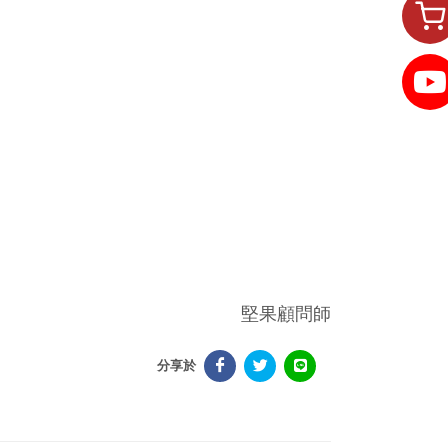
堅果顧問師
分享於