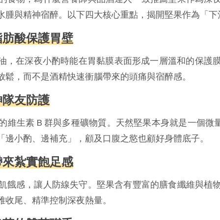
水腫與精神宿醉。以下四大核心重點，揭開堅果作為「下
脂肪酸保護胃壁
 等優質好油，在深夜小酌時能在胃黏膜表面形成一層溫和的
放鬆，而不是酒精快速衝腦帶來的頭痛與宿醉感。
神隊友防護
維生素 B 群與多種礦物質。天然堅果本身就是一個微
「邊小酌、邊補充」，顧及口腹之慾也顧好身體底子。
帶來紮實飽足感
飢餓感，讓人防線失守。堅果含有豐富的膳食纖維與植
雅收尾、精準控制深夜熱量。