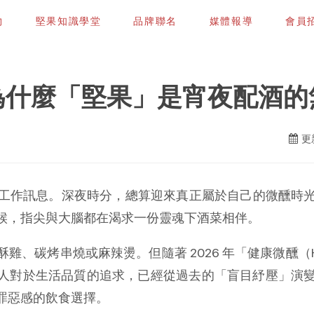
物
堅果知識學堂
品牌聯名
媒體報導
會員招募
！為什麼「堅果」是宵夜配酒
更新
工作訊息。深夜時分，總算迎來真正屬於自己的微醺時
候，指尖與大腦都在渴求一份靈魂下酒菜相伴。
烤串燒或麻辣燙。但隨著 2026 年「健康微醺（Healthy 
，現代人對於生活品質的追求，已經從過去的「盲目紓壓」
罪惡感的飲食選擇。