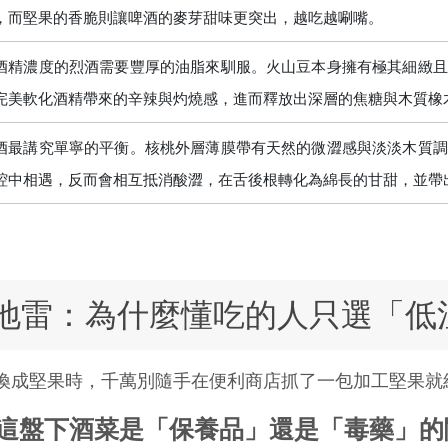
，而堅果的香脆則讓啤酒的麥芽甜味更突出，越吃越唰嘴。
酒精濃度的烈酒需要豐厚的油脂來馴服。火山豆本身擁有極其細緻且
完美軟化酒精帶來的辛辣與灼燒感，進而釋放出深層的焦糖與木質橡
酒最講究單寧的平衡。核桃外層薄膜帶有天然的微澀感與淡淡木質調
腔中相遇，反而會相互抵消酸澀，在舌後根轉化為綿長的甘甜，並帶
地雷：為什麼懂吃的人只選「低
換成堅果時，千萬別隨手在便利商店抓了一包加工堅果就
這盤下酒菜是「保養品」還是「毒藥」的