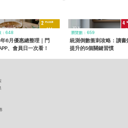
：648
瀏覽數：659
26年6月優惠總整理｜門
統測倒數衝刺攻略：讀書
APP、會員日一次看！
提升的5個關鍵習慣
綜
果
德