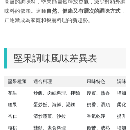
高鹽的調味料，堅果能自然釋放香氣，減少對額外調
味料的依賴。這種
自然、健康又有層次的調味方式
，
正逐漸成為家庭和餐廳料理的新趨勢。
堅果調味風味差異表
堅果種類
適合料理
風味特色
調味
花生
炒飯、肉絲料理、拌麵
厚實、熟香
增加
腰果
蛋炒飯、海鮮、湯麵
奶香、滑順
柔化
杏仁
清炒蔬菜、沙拉
香氣乾淨
提升
核桃
菇類、素食料理
微苦、成熟
增加