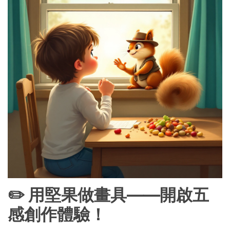
✏️ 用堅果做畫具——開啟五
感創作體驗！