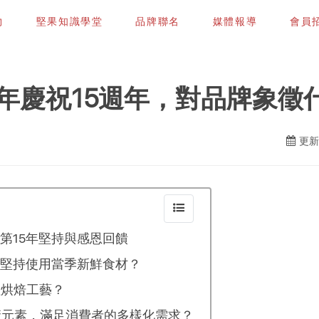
物
堅果知識學堂
品牌聯名
媒體報導
會員招募
年慶祝15週年，對品牌象徵
更新日
第15年堅持與感恩回饋
堅持使用當季新鮮食材？
溫烘焙工藝？
康元素，滿足消費者的多樣化需求？