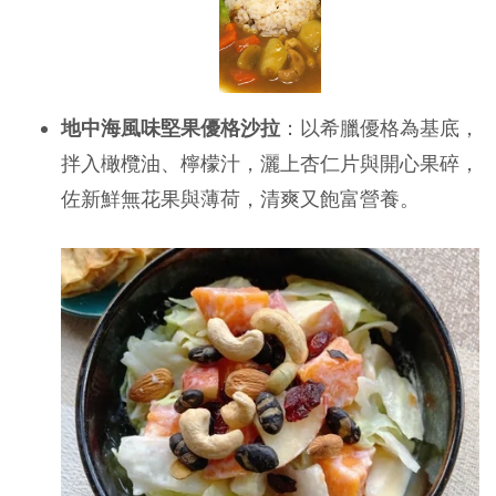
地中海風味堅果優格沙拉
：以希臘優格為基底，
拌入橄欖油、檸檬汁，灑上杏仁片與開心果碎，
佐新鮮無花果與薄荷，清爽又飽富營養。