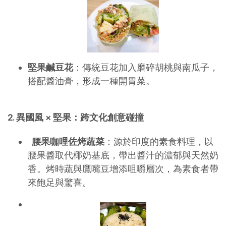
堅果鹹豆花
：傳統豆花加入磨碎胡桃與南瓜子，
搭配醬油膏，形成一種開胃菜。
2. 異國風 × 堅果：跨文化創意碰撞
腰果咖哩佐烤蔬菜
：源於印度的素食料理，以
腰果醬取代椰奶基底，帶出醬汁的濃郁與天然奶
香。烤時蔬與鷹嘴豆增添咀嚼層次，為素食者帶
來飽足與驚喜。